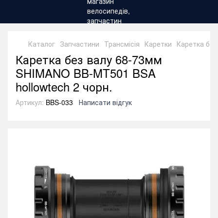
Каталог
Запчастини
Трансмісія
Каретки
Каретка без
Каретка без валу 68-73мм
SHIMANO BB-MT501 BSA
hollowtech 2 чорн.
Артикул:
BBS-033
Написати відгук