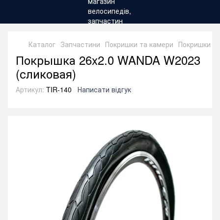
Каталог
Запчастини
Покришки та камери
Покришки
П
Покрышка 26x2.0 WANDA W2023
(сликовая)
Артикул:
TIR-140
Написати відгук