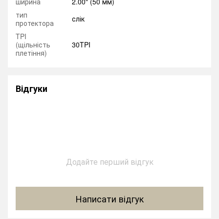
ширина
2.00" (50 мм)
тип
слік
протектора
TPI
(щільність
30TPI
плетіння)
Відгуки
Додайте перший відгук
Написати відгук