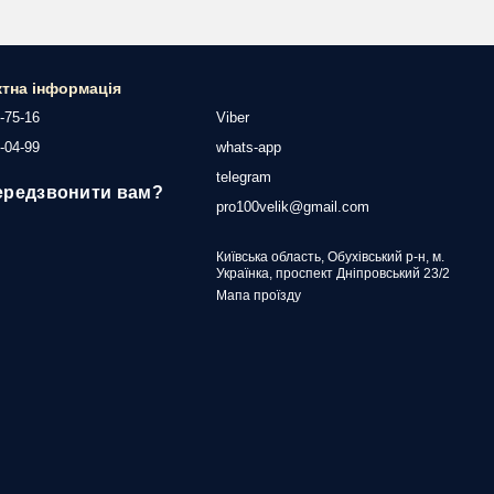
ктна інформація
-75-16
Viber
-04-99
whats-app
telegram
ередзвонити вам?
pro100velik@gmail.com
Київська область, Обухівський р-н, м.
Українка, проспект Дніпровський 23/2
Мапа проїзду