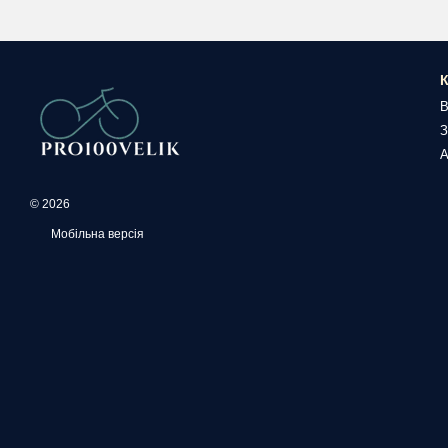
К
В
З
А
© 2026
Мобільна версія