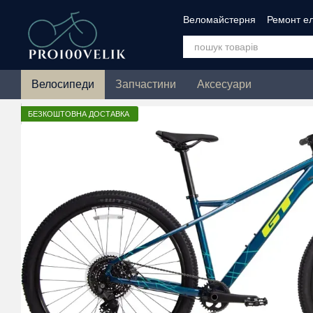
Перейти до основного контенту
Веломайстерня
Ремонт ел
Зимове ТО велосипеда
Велосипеди
Запчастини
Аксесуари
БЕЗКОШТОВНА ДОСТАВКА