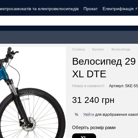
ектросамокатів та електровелосипедів
Прокат
Електрифікація ⚡
Контакти
Про нас
Оплата і доставка
Обмін та повернення
Б
Головна
Каталог
Велосипеди
Велосипед 29
XL DTE
Немає в наявності
Артикул: SKE-55
31 240 грн
Увійти
для відображення накоп
%
Оберіть розмір рами