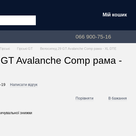
Мій кошик
лог
066 900-75-16
Гірські
Гірські GT
Велосипед 29 GT Avalanche Comp рама - XL DTE
 GT Avalanche Comp рама -
-19
Написати відгук
Порівняти
В бажання
ичувальної знижки