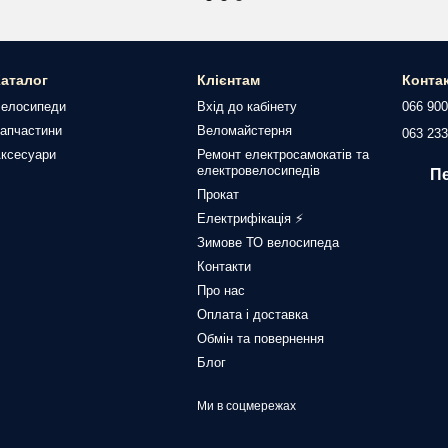
аталог
Клієнтам
Конта
елосипеди
Вхід до кабінету
066 900
апчастини
Веломайстерня
063 233
ксесуари
Ремонт електросамокатів та
електровелосипедів
П
Прокат
Електрифікація ⚡
Зимове ТО велосипеда
Контакти
Про нас
Оплата і доставка
Обмін та повернення
Блог
Ми в соцмережах