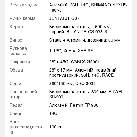
Втулка задня
Алюмiнiй, 36H, 14G, SHIMANO NEXUS
Inter-3
Ручки керма
JUNTAI JT-G07
Кермо
Високоміцна сталь, L 600 мм,
чорний, RUIAN TR-CS-038-S
Винос
Сталь + Алюміній, довжина: 60 мм
Рульова
1-1/8", XuHua XHF-6F
колонка
Покришки
28" x 45C, WANDA G5001
Обода
28" х 17 мм, Алюмiнiй, подвійний
протиударний, 36H, 14G, RACE
Сідло
260*180 мм, CRO 3033
Підсідельний
Високоміцна сталь, 300 мм, FUWEI
штир
SP-200
Педалі
Алюмiнiй, Feimin FP-960
Спиці
14G
Вага
велосипедиста,
100 кг
кг