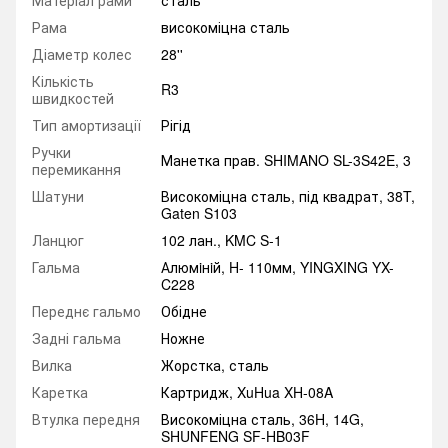
Матеріал рами
сталь
Рама
високоміцна сталь
Діаметр колес
28''
Кількість
R3
швидкостей
Тип амортизації
Рігід
Ручки
Манетка прав. SHIMANO SL-3S42E, 3
перемикання
Шатуни
Високоміцна сталь, під квадрат, 38T,
Gaten S103
Ланцюг
102 лан., KMC S-1
Гальма
Алюмiнiй, H- 110мм, YINGXING YX-
C228
Переднє гальмо
Обідне
Задні гальма
Ножне
Вилка
Жорстка, сталь
Каретка
Картридж, XuHua XH-08A
Втулка передня
Високоміцна сталь, 36H, 14G,
SHUNFENG SF-HB03F