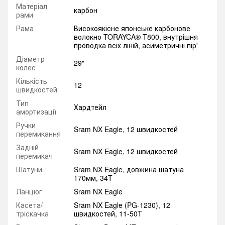
Матеріал
карбон
рами
Рама
Високоякісне японське карбонове
волокно TORAYCA® T800, внутрішня
проводка всіх ліній, асиметричні пір'
Діаметр
29"
колес
Кількість
12
швидкостей
Тип
Хардтейл
амортизації
Ручки
Sram NX Eagle, 12 швидкостей
перемикання
Задній
Sram NX Eagle, 12 швидкостей
перемикач
Шатуни
Sram NX Eagle, довжина шатуна
170мм, 34T
Ланцюг
Sram NX Eagle
Касета/
Sram NX Eagle (PG-1230), 12
тріскачка
швидкостей, 11-50T