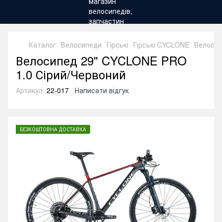
Каталог
Велосипеди
Гірські
Гірські CYCLONE
Велосип
Велосипед 29" CYCLONE PRO
1.0 Сірий/Червоний
Артикул:
22-017
Написати відгук
БЕЗКОШТОВНА ДОСТАВКА