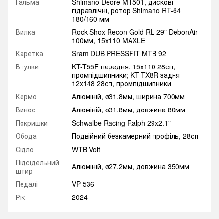
Гальма
Shimano Deore MT501, дискові
гідравлічні, ротор Shimano RT-64
180/160 мм
Вилка
Rock Shox Recon Gold RL 29" DebonAir
100мм, 15x110 MAXLE
Каретка
Sram DUB PRESSFIT MTB 92
Втулки
KT-T55F передня: 15х110 28сп,
промпідшипники; KT-TX8R задня
12х148 28сп, промпідшипники
Кермо
Алюміній, ø31.8мм, ширина 700мм
Винос
Алюміній, ø31.8мм, довжина 80мм
Покришки
Schwalbe Racing Ralph 29x2.1"
Обода
Подвійний безкамерний профіль, 28сп
Сідло
WTB Volt
Підсідельний
Алюміній, ø27.2мм, довжина 350мм
штир
Педалі
VP-536
Рік
2024