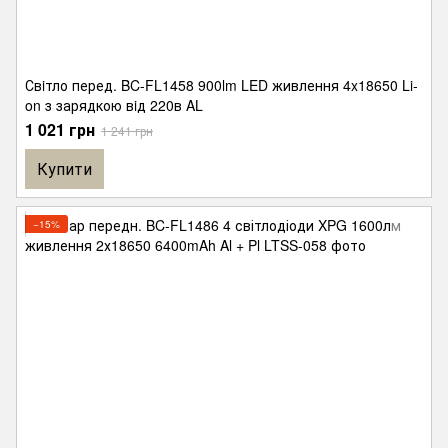
Свiтло перед. BC-FL1458 900lm LED живлення 4x18650 Li-
on з зарядкою вiд 220в AL
1 021 грн
1 241 грн
Купити
−15%