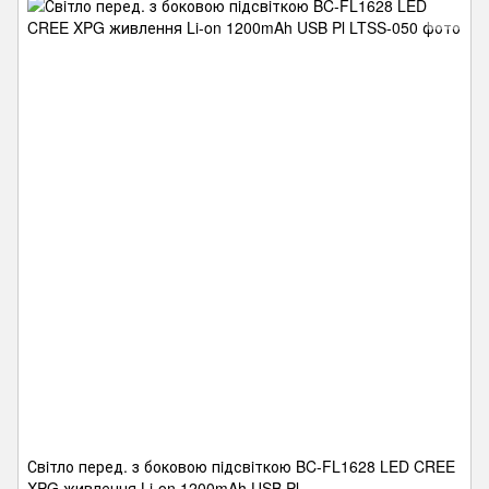
Свiтло перед. з боковою пiдсвiткою BC-FL1628 LED CREE
XPG живлення Li-on 1200mAh USB Pl