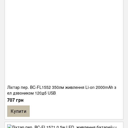
Ліхтар пер. BC-FL1552 350лм живлення Li-on 2000mAh з
ел дзвоником 120дб USB
707 грн
Купити