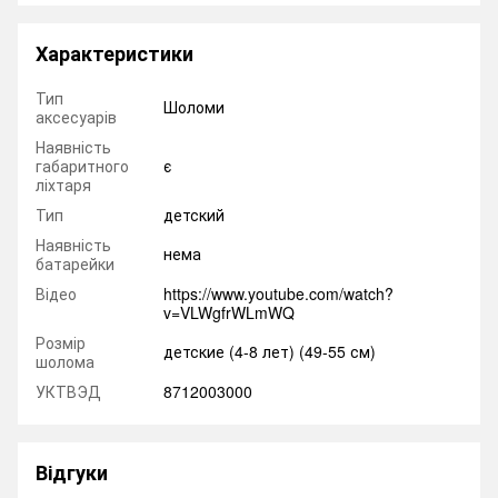
Характеристики
Тип
Шоломи
аксесуарів
Наявність
габаритного
є
ліхтаря
Тип
детский
Наявність
нема
батарейки
Відео
https://www.youtube.com/watch?
v=VLWgfrWLmWQ
Розмір
детские (4-8 лет) (49-55 см)
шолома
УКТВЭД
8712003000
Відгуки