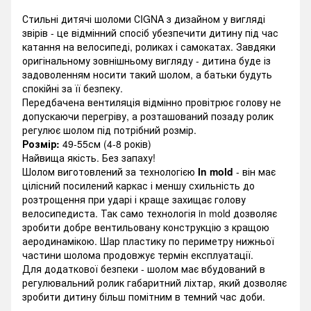
Стильні дитячі шоломи СIGNA з дизайном у вигляді
звірів - це відмінний спосіб убезпечити дитину під час
катання на велосипеді, роликах і самокатах. Завдяки
оригінальному зовнішньому вигляду - дитина буде із
задоволенням носити такий шолом, а батьки будуть
спокійні за її безпеку.
Передбачена вентиляція відмінно провітрює голову не
допускаючи перегріву, а розташований позаду ролик
регулює шолом під потрібний розмір.
Розмір:
49-55см (4-8 років)
Найвища якість. Без запаху!
Шолом виготовлений за технологією
In mold
- він має
цілісний посилений каркас і меншу схильність до
розтрощення при ударі і краще захищає голову
велосипедиста. Так само технологія in mold дозволяє
зробити добре вентильовану конструкцію з кращою
аеродинамікою. Шар пластику по периметру нижньої
частини шолома продовжує термін експлуатації.
Для додаткової безпеки - шолом має вбудований в
регулювальний ролик габаритний ліхтар, який дозволяє
зробити дитину більш помітним в темний час доби.