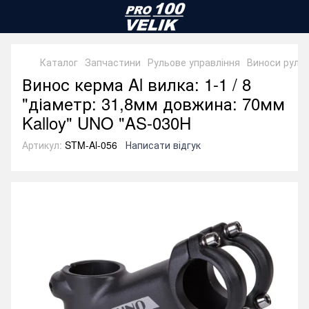
Каталог
Запчастини
Рульове управління
Виноси руля
Винос керма Al вилка: 1-1 / 8
"діаметр: 31,8мм довжина: 70мм
Kalloy" UNO "AS-030H
Артикул:
STM-Al-056
Написати відгук