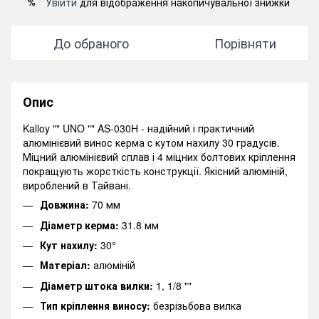
Увійти
для відображення накопичувальної знижки
%
До обраного
Порівняти
Опис
Kalloy "" UNO "" AS-030H - надійний і практичний
алюмінієвий винос керма c кутом нахилу 30 градусів.
Міцний алюмінієвий сплав і 4 міцних болтових кріплення
покращують жорсткість конструкції. Якісний алюміній,
вироблений в Тайвані.
Довжина:
70 мм
Діаметр керма:
31.8 мм
Кут нахилу:
30°
Матеріал:
алюміній
Діаметр штока вилки:
1, 1/8 ""
Тип кріплення виносу:
безрізьбова вилка