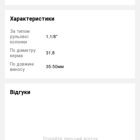
Характеристики
За типом
рульової
1,1/8"
колонки
По діаметру
31,8
керма
По довжині
35-50мм
виносу
Відгуки
Додайте перший відгук