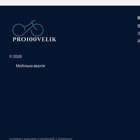
К
В
З
А
© 2026
Мобільна версія
Інтернет-магазин створений з Хорошоп