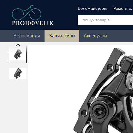
Перейти до основного контенту
Веломайстерня
Ремонт ел
Зимове ТО велосипеда
Велосипеди
Запчастини
Аксесуари