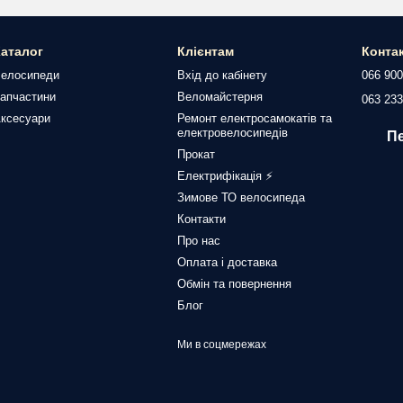
аталог
Клієнтам
Конта
елосипеди
Вхід до кабінету
066 900
апчастини
Веломайстерня
063 233
ксесуари
Ремонт електросамокатів та
електровелосипедів
П
Прокат
Електрифікація ⚡
Зимове ТО велосипеда
Контакти
Про нас
Оплата і доставка
Обмін та повернення
Блог
Ми в соцмережах