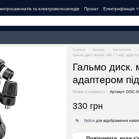
ектросамокатів та електровелосипедів
Прокат
Електрифікація ⚡
Контакти
Про нас
Оплата і доставка
Обмін та повернення
Б
Головна
Каталог
Запчастини
Гальмо диск. механ. JAK-7 з пер. адапте
Гальмо диск. 
адаптером пі
Немає в наявності
Артикул: DISC-0
330 грн
Увійти
для відображення накоп
%
Повідомити, коли з'