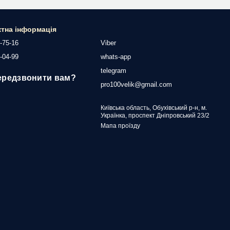
ктна інформація
-75-16
Viber
-04-99
whats-app
telegram
ередзвонити вам?
pro100velik@gmail.com
Київська область, Обухівський р-н, м.
Українка, проспект Дніпровський 23/2
Мапа проїзду