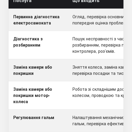
Послуга
Що входить
Первинна діагностика
Огляд, перевірка основних ву
електросамоката
попередня оцінка проблеми.
Діагностика з
Пошук несправності з частк
розбиранням
розбиранням, перевірка пров
контролера, роз’ємів.
Заміна камери або
Зняття колеса, заміна камер
покришки
перевірка посадки та тиску.
Заміна камери або
Робота зі складнішим доступ
покришки мотор-
колесом, проводкою та кріпл
колеса
Регулювання гальм
Налаштування механічних аб
гальм, перевірка ефективност