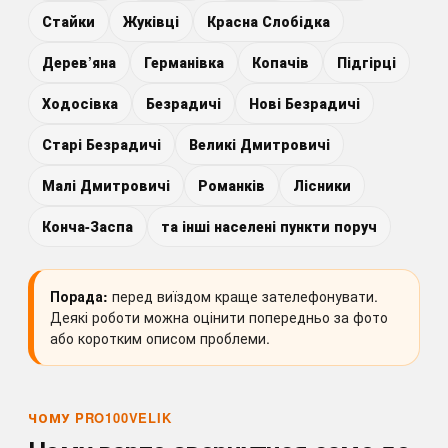
Стайки
Жуківці
Красна Слобідка
Дерев’яна
Германівка
Копачів
Підгірці
Ходосівка
Безрадичі
Нові Безрадичі
Старі Безрадичі
Великі Дмитровичі
Малі Дмитровичі
Романків
Лісники
Конча-Заспа
та інші населені пункти поруч
Порада:
перед виїздом краще зателефонувати.
Деякі роботи можна оцінити попередньо за фото
або коротким описом проблеми.
ЧОМУ PRO100VELIK