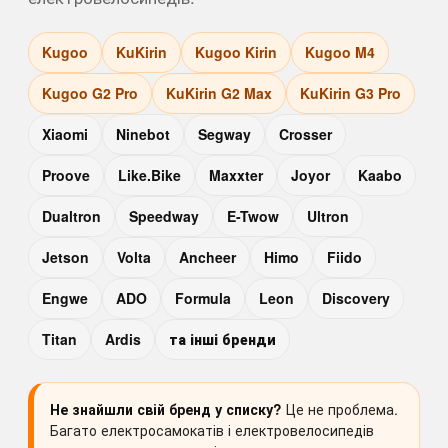
Kugoo
KuKirin
Kugoo Kirin
Kugoo M4
Kugoo G2 Pro
KuKirin G2 Max
KuKirin G3 Pro
Xiaomi
Ninebot
Segway
Crosser
Proove
Like.Bike
Maxxter
Joyor
Kaabo
Dualtron
Speedway
E-Twow
Ultron
Jetson
Volta
Ancheer
Himo
Fiido
Engwe
ADO
Formula
Leon
Discovery
Titan
Ardis
та інші бренди
Не знайшли свій бренд у списку?
Це не проблема.
Багато електросамокатів і електровелосипедів