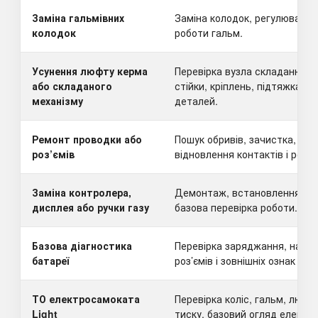
Заміна гальмівних
Заміна колодок, регулювання
колодок
роботи гальм.
Усунення люфту керма
Перевірка вузла складання, р
або складаного
стійки, кріплень, підтяжка аб
механізму
деталей.
Ремонт проводки або
Пошук обривів, зачистка, зам
роз’ємів
відновлення контактів і роз’єм
Заміна контролера,
Демонтаж, встановлення, пі
дисплея або ручки газу
базова перевірка роботи.
Базова діагностика
Перевірка заряджання, напруг
батареї
роз’ємів і зовнішніх ознак нес
ТО електросамоката
Перевірка коліс, гальм, люфті
Light
тиску, базовий огляд електри