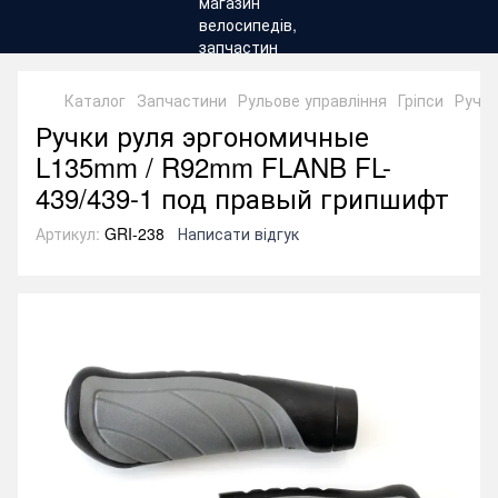
Каталог
Запчастини
Рульове управління
Гріпси
Ручки
Ручки руля эргономичные
L135mm / R92mm FLANB FL-
439/439-1 под правый грипшифт
Артикул:
GRI-238
Написати відгук