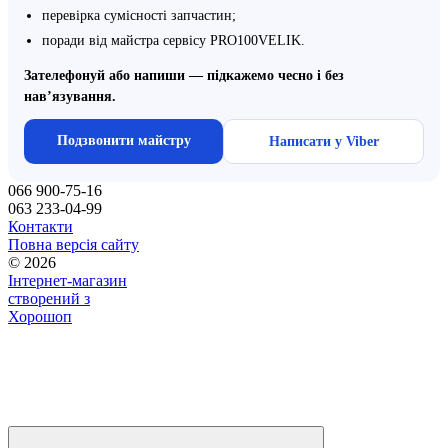
перевірка сумісності запчастин;
поради від майстра сервісу PRO100VELIK.
Зателефонуй або напиши — підкажемо чесно і без
нав’язування.
Подзвонити майстру
Написати у Viber
066 900-75-16
063 233-04-99
Контакти
Повна версія сайту
© 2026
Інтернет-магазин
створений з
Хорошоп