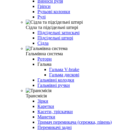
Виноси руля
Гріпси
Рульові колонки
Рулі
Сідла та підсідельні штирі
Підсідельні затискачі
Підсідельні штирі
Сідла
Гальмівна система
Ротори
Гальма
Гальма V-brake
Гальма дискові
Гальмівні колодки
Гальмівні ручки
Трансмісія
Зірки
Каретки
Касети, тріскачки
Манетки
Тримач перемикача (сережка, півень)
Перемикачі задні