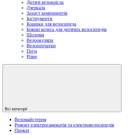
Дитячі велокрісла
Дзеркала
Захист компонентів
Інструменти
Кошики для велосипеда
Бокові колеса для дитячих велосипедів
Шоломи
Велоокуляри
Велоперчатки
Пеги
Різне
Всі категорії
Веломайстерня
Ремонт електросамокатів та електровелосипедів
Прокат