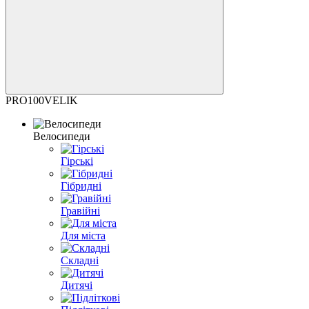
PRO100VELIK
Велосипеди
Гірські
Гібридні
Гравійні
Для міста
Складні
Дитячі