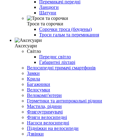
Перемикачі передні
Ланцюги
Шатуни
Троси та сорочки
Сорочки троса (боудены)
Троси гальм та перемикання
Аксесуари
Світло
Переднє світло
Габаритні ліхтарі
Велосипедні тримачі смартфонів
Замки
Крила
Багажники
Велосумки
Велокомп'ютери
Герметики та антипрокольні рідини
Мастила, рідини
Флягоутримувачі
Фляги велосипедні
Насоси велосипедні
Підніжки на велосипеди
Дзвінки