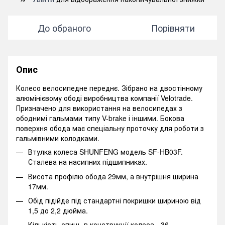
До обраного
Порівняти
Опис
Колесо велосипедне переднє. Зібрано на двостінному
алюмінієвому ободі виробництва компанії Velotrade.
Призначено для використання на велосипедах з
ободнимі гальмами типу V-brake і іншими. Бокова
поверхня обода має спеціальну проточку для роботи з
гальмівними колодками.
Втулка колеса SHUNFENG модель SF-HB03F.
Сталева на насипних підшипниках.
Висота профілю обода 29мм, а внутрішня ширина
17мм.
Обід підійде під стандартні покришки шириною від
1,5 до 2,2 дюйма.
Кількість спиць в конструкції колеса - 36.