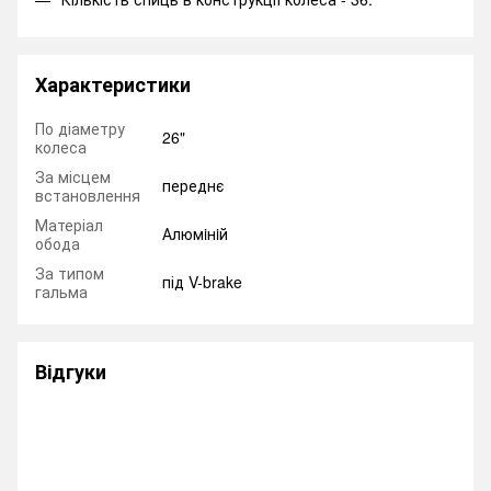
Характеристики
По діаметру
26"
колеса
За місцем
переднє
встановлення
Матеріал
Алюмiнiй
обода
За типом
під V-brake
гальма
Відгуки