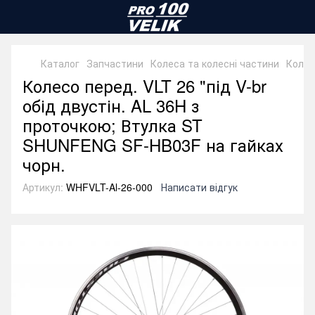
Каталог
Запчастини
Колеса та колесні частини
Колес
Колесо перед. VLT 26 "під V-br
обід двустін. AL 36H з
проточкою; Втулка ST
SHUNFENG SF-HB03F на гайках
чорн.
Артикул:
WHFVLT-Al-26-000
Написати відгук