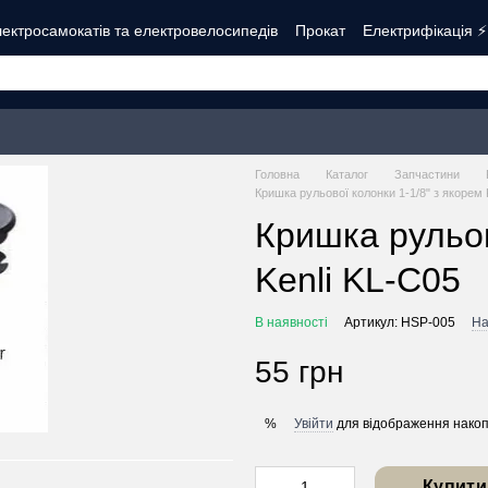
ектросамокатів та електровелосипедів
Прокат
Електрифікація ⚡
Контакти
Про нас
Оплата і доставка
Обмін та повернення
Б
Головна
Каталог
Запчастини
Кришка рульової колонки 1-1/8" з якорем 
Кришка рульов
Kenli KL-C05
В наявності
Артикул: HSP-005
На
55 грн
Увійти
для відображення накоп
%
Купити