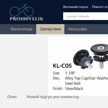
Перейти до основного контенту
Веломайстерня
Ремонт ел
Зимове ТО велосипеда
Велосипеди
Запчастини
Аксесуари
Опис
Новий відгук або коментар