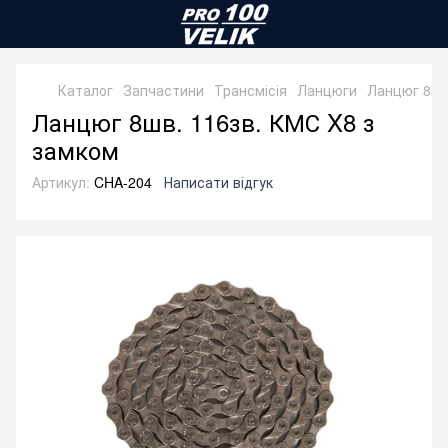
Каталог
Запчастини
Трансмісія
Ланцюги
Ланцюг 8шв
Ланцюг 8шв. 116зв. КМС X8 з
замком
Артикул:
CHA-204
Написати відгук