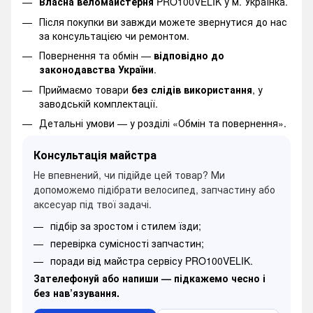
Власна веломайстерня
PRO100VELIK у м. Українка.
Після покупки ви завжди можете звернутися до нас
за консультацією чи ремонтом.
Повернення та обмін —
відповідно до
законодавства України
.
Приймаємо товари
без слідів використання
, у
заводській комплектації.
Детальні умови —
у розділі «Обмін та повернення».
Консультація майстра
Не впевнений, чи підійде цей товар? Ми
допоможемо підібрати велосипед, запчастину або
аксесуар під твої задачі.
підбір за зростом і стилем їзди;
перевірка сумісності запчастин;
поради від майстра сервісу PRO100VELIK.
Зателефонуй або напиши — підкажемо чесно і
без нав’язування.