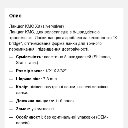
Опис
Ланцюг KMC X8 (silver/silver)
Ланцюг KMC, для велосипедів з 8-швидкісною
трансмісією. Ланки ланцюга зроблені за технологією "X-
bridge", оптимізована форма ланки для точного
перемикання і підвищення довговічності.
Сумістність
:
касети на 8 швидкостей (Shimano,
Sram та ін.)
Розмір звена:
1/2" X 3/32"
Ширина піна:
7.3 mm
Колір:
нікілеві внутрішні ланки, нікілеві зовнішні
ланки.
Довжина ланцюга:
116 ланок.
Замок:
у комплекті.
Особливості:
без оригінальної упаковки (OEM-
версія).