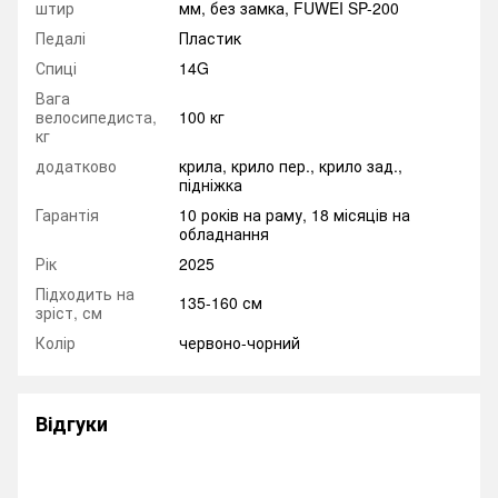
штир
мм, без замка, FUWEI SP-200
Педалі
Пластик
Спиці
14G
Вага
велосипедиста,
100 кг
кг
додатково
крила, крило пер., крило зад.,
підніжка
Гарантія
10 років на раму, 18 місяців на
обладнання
Рік
2025
Підходить на
135-160 см
зріст, см
Колір
червоно-чорний
Відгуки