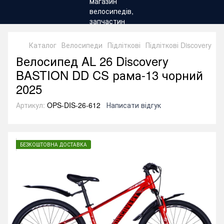
Каталог
Велосипеди
Підліткові
Підліткові Discovery
Ве
Велосипед AL 26 Discovery
BASTION DD CS рама-13 чорний
2025
Артикул:
OPS-DIS-26-612
Написати відгук
БЕЗКОШТОВНА ДОСТАВКА