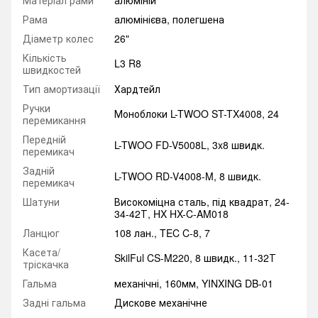
Матеріал рами
алюміній
Рама
алюмінієва, полегшена
Діаметр колес
26"
Кількість
L3 R8
швидкостей
Тип амортизації
Хардтейл
Ручки
Моноблоки L-TWOO ST-TX4008, 24
перемикання
Передній
L-TWOO FD-V5008L, 3x8 швидк.
перемикач
Задній
L-TWOO RD-V4008-M, 8 швидк.
перемикач
Шатуни
Високоміцна сталь, під квадрат, 24-
34-42Т, HX HX-C-AM018
Ланцюг
108 лан., TEC C-8, 7
Касета/
SkilFul CS-M220, 8 швидк., 11-32Т
тріскачка
Гальма
механічні, 160мм, YINXING DB-01
Задні гальма
Дискове механічне