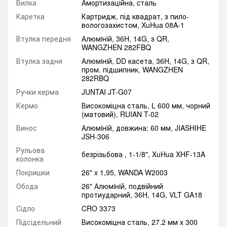
Вилка
Амортизаційна, cталь
Каретка
Картридж, під квадрат, з пило-
вологозахистом, XuHua 08A-1
Втулка передня
Алюмiнiй, 36H, 14G, з QR,
WANGZHEN 282FBQ
Втулка задня
Алюмiнiй, DD касета, 36H, 14G, з QR,
пром. підшипник, WANGZHEN
282RBQ
Ручки керма
JUNTAI JT-G07
Кермо
Високоміцна сталь, L 600 мм, чорний
(матовий), RUIAN T-02
Винос
Алюмiнiй, довжина: 60 мм, JIASHIHE
JSH-306
Рульова
безрізьбова , 1-1/8", XuHua XHF-13A
колонка
Покришки
26" x 1,95, WANDA W2003
Обода
26" Алюмiнiй, подвійний
протиударний, 36H, 14G, VLT GA18
Сідло
CRO 3373
Підсідельний
Високоміцна сталь, 27.2 мм х 300