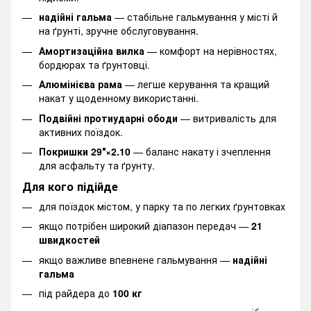
надійні гальма
— стабільне гальмування у місті й
на ґрунті, зручне обслуговування.
Амортизаційна вилка
— комфорт на нерівностях,
бордюрах та ґрунтовці.
Алюмінієва рама
— легше керування та кращий
накат у щоденному використанні.
Подвійні протиударні ободи
— витривалість для
активних поїздок.
Покришки 29″×2.10
— баланс накату і зчеплення
для асфальту та ґрунту.
Для кого підійде
для поїздок містом, у парку та по легких ґрунтовках
якщо потрібен широкий діапазон передач —
21
швидкостей
якщо важливе впевнене гальмування —
надійні
гальма
під райдера до
100 кг