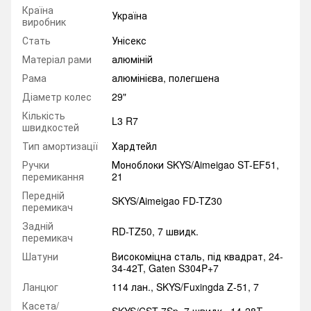
Країна
Україна
виробник
Стать
Унісекс
Матеріал рами
алюміній
Рама
алюмінієва, полегшена
Діаметр колес
29"
Кількість
L3 R7
швидкостей
Тип амортизації
Хардтейл
Ручки
Моноблоки SKYS/Aimeigao ST-EF51,
перемикання
21
Передній
SKYS/Aimeigao FD-TZ30
перемикач
Задній
RD-TZ50, 7 швидк.
перемикач
Шатуни
Високоміцна сталь, під квадрат, 24-
34-42T, Gaten S304P+7
Ланцюг
114 лан., SKYS/Fuxingda Z-51, 7
Касета/