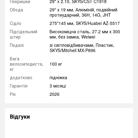
Покришки
29" x 2.10, SKYS/CST C1918
Обода
29" х 19 мм, Алюмiнiй, подвійний
протиударний, 36H, 14G, JHT
Сідло
275*145 мм, SKYS/Huabei AZ-5517
Підсідельний
Високоміцна сталь, 27.2 мм х 300
штир
мм, без замка, Weiwei
Педалі
зі світловідбивачами, Пластик,
SKYS/Mitchell MX-P896
Вага
велосипедиста,
100 кг
кг
додатково
підніжка
Гарантія
3 місяці
Рік
2026
Відгуки