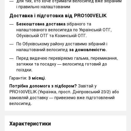
для тих, хто хоче отримати велосипед вже зібраним
і правильно налаштованим
Доставка і підготовка від PRO100VELIK
Безкоштовна доставка
зібраного та
налаштованого велосипеда по Українській ОТГ,
Обухівській ОТГ та Козинській ОТГ.
По Обухівському району доставимо зібраний і
налаштований велосипед
за домовленістю
.
Перед видачею перевіряємо гальма, перемикання,
затяжки та посадку — велосипед готовий до
поїздки.
Гарантія:
3 місяці
.
Потрібна допомога з підбором?
Завітай у
PRO100VELIK (Українка, просп. Дніпровський 23/2) або
замовляй доставку — привеземо вже підготовлений
велосипед.
Характеристики