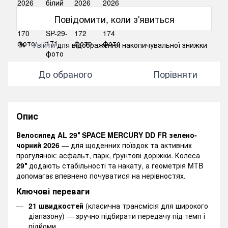
Повідомити, коли з'явиться
Увійти
для відображення накопичувальної знижки
%
До обраного
Порівняти
Опис
Велосипед AL 29″ SPACE MERCURY DD FR зелено-
чорний 2026
— для щоденних поїздок та активних
прогулянок: асфальт, парк, ґрунтові доріжки. Колеса
29″
додають стабільності та накату, а геометрія MTB
допомагає впевнено почуватися на нерівностях.
Ключові переваги
21 швидкостей
(класична трансмісія для широкого
діапазону) — зручно підбирати передачу під темп і
підйоми.