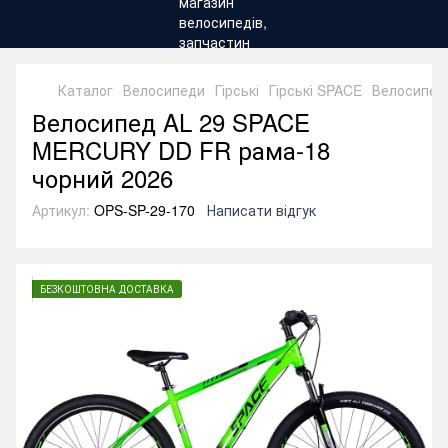
Каталог
Велосипеди
Гірські
Гірські SPACE
Велосипед
Велосипед AL 29 SPACE
MERCURY DD FR рама-18
чорний 2026
Артикул:
OPS-SP-29-170
Написати відгук
БЕЗКОШТОВНА ДОСТАВКА