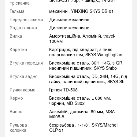
SKYS/CST 7Sp, 7 швидк., 14-28Т
тріскачка
Гальма
механічні, YINXING SKYS DB-01
Переднє гальмо
Дискове механічне
Задні гальма
Дискове механічне
Вилка
Амортизаційна, Алюмiнiй, travel-
100мм
Каретка
Картридж, під квадрат, з пило-
вологозахистом, SKYS Wangtingtian
Втулка передня
Високоміцна сталь, 36H, 14G, з QR,
насипний підшипник, SKYS Shibo
Втулка задня
Високоміцна сталь, DD, 36H, 14G, під
гайку, насипний підшипник, SKYS Sh
Ручки керма
Гріпси TD-508
Кермо
Високоміцна сталь, L 680 мм,
чорний, MD-S302
Винос
Алюмiнiй, довжина: 80 мм, MSA-
M005-8
Рульова
безрізьбова , 1-1/8", SKYS/Mitchell
колонка
QLP-31