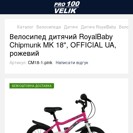
Каталог
Велосипеди
Дитячі
Дитячі RoyalBaby
Велоси
Велосипед дитячий RoyalBaby
Chipmunk MK 18", OFFICIAL UA,
рожевий
Артикул:
CM18-1-pink
Написати відгук
БЕЗКОШТОВНА ДОСТАВКА