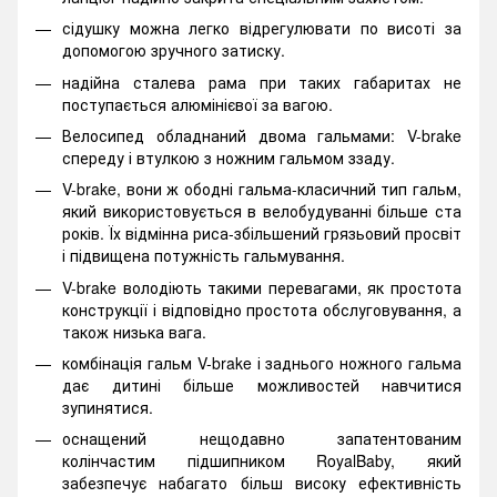
сідушку можна легко відрегулювати по висоті за
допомогою зручного затиску.
надійна сталева рама при таких габаритах не
поступається алюмінієвої за вагою.
Велосипед обладнаний двома гальмами: V-brake
спереду і втулкою з ножним гальмом ззаду.
V-brake, вони ж ободні гальма-класичний тип гальм,
який використовується в велобудуванні більше ста
років. Їх відмінна риса-збільшений грязьовий просвіт
і підвищена потужність гальмування.
V-brake володіють такими перевагами, як простота
конструкції і відповідно простота обслуговування, а
також низька вага.
комбінація гальм V-brake і заднього ножного гальма
дає дитині більше можливостей навчитися
зупинятися.
оснащений нещодавно запатентованим
колінчастим підшипником RoyalBaby, який
забезпечує набагато більш високу ефективність