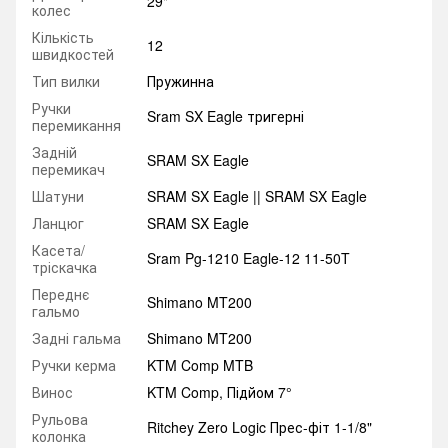
29"
колес
Кількість
12
швидкостей
Тип вилки
Пружинна
Ручки
Sram SX Eagle тригерні
перемикання
Задній
SRAM SX Eagle
перемикач
Шатуни
SRAM SX Eagle || SRAM SX Eagle
Ланцюг
SRAM SX Eagle
Касета/
Sram Pg-1210 Eagle-12 11-50T
тріскачка
Переднє
Shimano MT200
гальмо
Задні гальма
Shimano MT200
Ручки керма
KTM Comp MTB
Винос
KTM Comp, Підйом 7°
Рульова
Ritchey Zero Logic Прес-фіт 1-1/8"
колонка