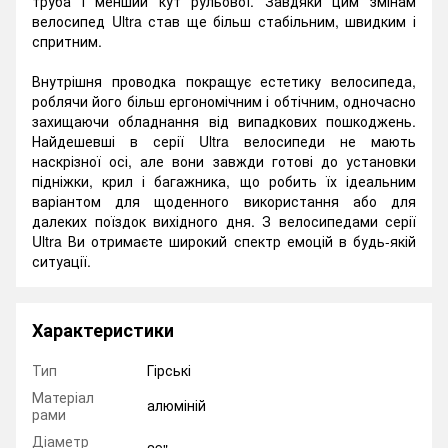
труба і менший кут рульової. Завдяки цим змінам
велосипед Ultra став ще більш стабільним, швидким і
спритним.
Внутрішня проводка покращує естетику велосипеда,
роблячи його більш ергономічним і обтічним, одночасно
захищаючи обладнання від випадкових пошкоджень.
Найдешевші в серії Ultra велосипеди не мають
наскрізної осі, але вони завжди готові до установки
підніжки, крил і багажника, що робить їх ідеальним
варіантом для щоденного використання або для
далеких поїздок вихідного дня. З велосипедами серії
Ultra Ви отримаєте широкий спектр емоцій в будь-якій
ситуації.
Характеристики
Тип
Гірські
Матеріал
алюміній
рами
Діаметр