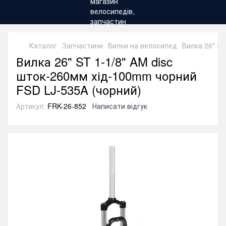
Каталог
Запчастини
Вилки на велосипед
Вилка 26" ST
Вилка 26" ST 1-1/8" AM disc
шток-260мм хід-100mm чорний
FSD LJ-535A (чорний)
Артикул:
FRK-26-852
Написати відгук