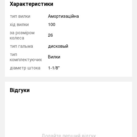
Характеристики
тип вилки
Амортизаційна
хід вилки
100
за розміром
26
колеса
тип гальма
дисковый
тип
Вилки
комплектуючих
діаметр штока
1-1/8"
Відгуки
Додайте перший відгук